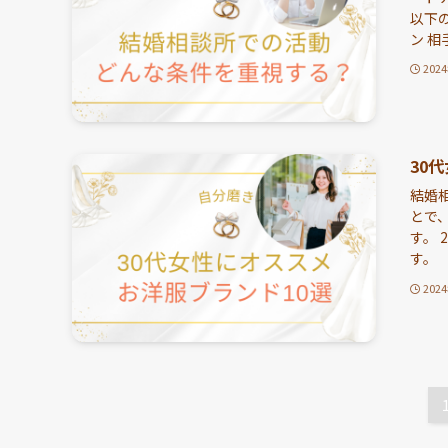
以下の
ン 相
202
30
結婚
とで
す。 
す。 【
202