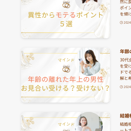
然に
ポイ
を傾け
202
年齢
30
を受
ドで
解と希
202
結婚
結婚
ート