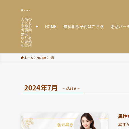
大阪の
子ども
HOME
無料相談予約はこちら
婚活パー
を望む
方専門
婚活 |
ゆりあ
い結婚
相談所
ホーム
2024年
7月
2024年7月
– date –
異性
異性