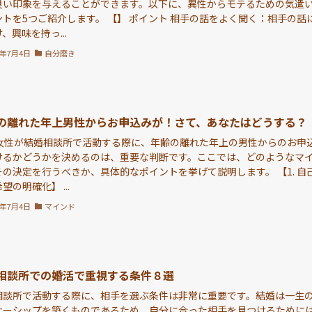
良い印象を与えることができます。以下に、異性からモテるための気遣
ントを5つご紹介します。 【】 ポイント 相手の話をよく聞く：相手の話
、興味を持っ...
4年7月4日
自分磨き
の離れた年上男性からお申込みが！さて、あなたはどうする？
代女性が結婚相談所で活動する際に、年齢の離れた年上の男性からのお申
けるかどうかを決めるのは、重要な判断です。ここでは、どのようなマ
その決定を行うべきか、具体的なポイントを挙げて説明します。 【1. 自
望の明確化】 ...
4年7月4日
マインド
相談所での婚活で重視する条件８選
相談所で活動する際に、相手を選ぶ条件は非常に重要です。結婚は一生
ナーシップを築くものであるため、自分に合った相手を見つけるために