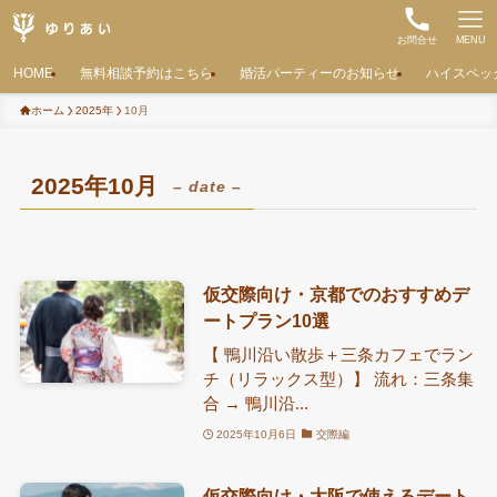
お問合せ
MENU
HOME
無料相談予約はこちら
婚活パーティーのお知らせ
ハイスペッ
ホーム
2025年
10月
2025年10月
– date –
仮交際向け・京都でのおすすめデ
ートプラン10選
【 鴨川沿い散歩＋三条カフェでラン
チ（リラックス型）】 流れ：三条集
合 → 鴨川沿...
2025年10月6日
交際編
仮交際向け・大阪で使えるデート