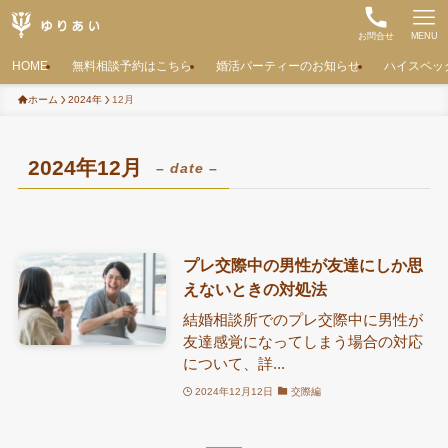
お問合せ
MENU
HOME
無料相談予約はこちら
婚活パーティーのお知らせ
ハイスペッ
ホーム
2024年
12月
2024年12月
– date –
プレ交際中の男性が友達にしか思
えないときの対処法
結婚相談所でのプレ交際中に男性が
友達感覚になってしまう場合の対応
について、詳...
2024年12月12日
交際編