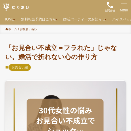
お問合せ
MENU
HOME
無料相談予約はこちら
婚活パーティーのお知らせ
ハイスペッ
ホーム
お見合い編
「お見合い不成立＝フラれた」じゃな
い。婚活で折れない心の作り方
お見合い編