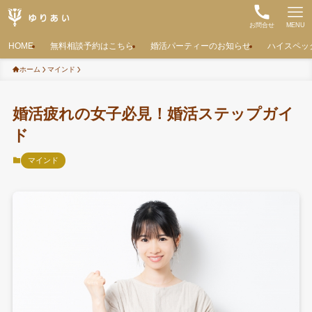
お問合せ
MENU
HOME
無料相談予約はこちら
婚活パーティーのお知らせ
ハイスペッ
ホーム
マインド
婚活疲れの女子必見！婚活ステップガイ
ド
マインド