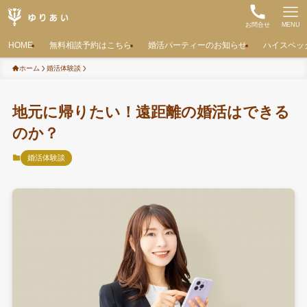
お問合せ
MENU
HOME
無料相談予約はこちら
婚活パーティーのお知らせ
ハイスペッ
ホーム
婚活体験談
地元に帰りたい！遠距離の婚活はできる
のか？
婚活体験談