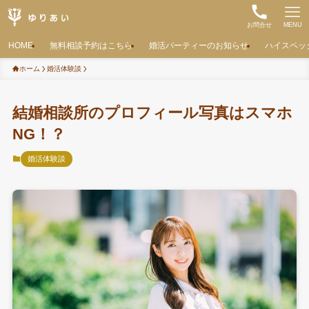
お問合せ
MENU
HOME
無料相談予約はこちら
婚活パーティーのお知らせ
ハイスペッ
ホーム
婚活体験談
結婚相談所のプロフィール写真はスマホ
NG！？
婚活体験談